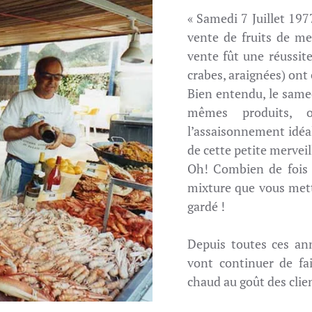
« Samedi 7 Juillet 197
vente de fruits de me
vente fût une réussite
crabes, araignées) ont
Bien entendu, le same
mêmes produits, 
l’assaisonnement idéal 
de cette petite merveill
Oh! Combien de fois a
mixture que vous mette
gardé !
Depuis toutes ces ann
vont continuer de fai
chaud au goût des clien