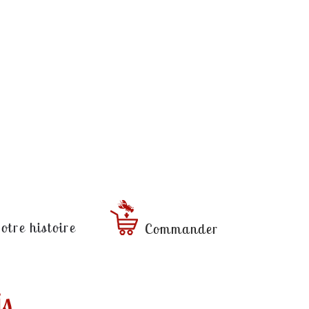
otre histoire
Commander
is