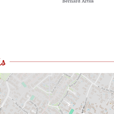
Bernard Artus
is