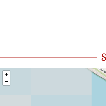
S
+
−