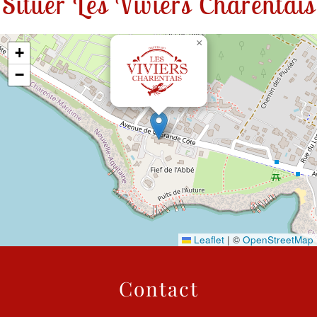
Situer Les Viviers Charentais
×
+
−
Leaflet
|
©
OpenStreetMap
Contact